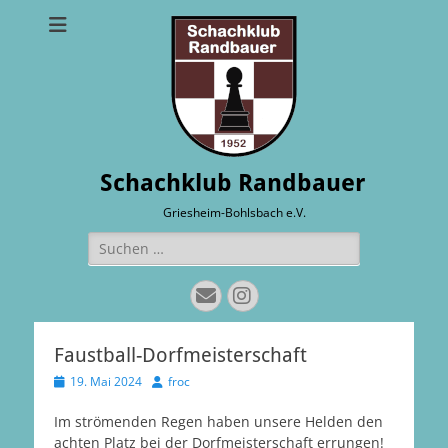
Schachklub Randbauer
Griesheim-Bohlsbach e.V.
Suchen
nach:
E-
Instagram
Mail
Faustball-Dorfmeisterschaft
Veröffentlicht
Autor
19. Mai 2024
froc
am
Im strömenden Regen haben unsere Helden den
achten Platz bei der Dorfmeisterschaft errungen!